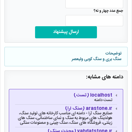
جمع عدد چهار و نه؟
ارسال پیشنهاد
توضیحات
سنگ بری و سنگ کوبی ولیعصر
دامنه های مشابه:
localhost (تست)
تست دامنه
arastone.ir (سنگ آرا)
صنایع سنگ آرا - دامنه ای مناسب کارخانه های تولید سنگ،
هولدینگ های مربوط به سنگ و نمای ساختمانی، سنگ های
زینتی، فروشگاه های سنگ، سنگ چینی و مصنوعات سنگی
vahdatstone.ir (وحدت سنگ)