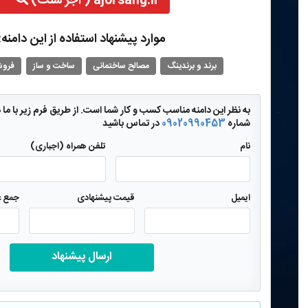
ajorsang.ir ( آجر سنگ)
موارد پیشنهاد استفاده از این دامنه:
برند و برندینگ
مصالح ساختمانی
ساخت و ساز
فروش
به نظر این دامنه مناسب کسب و کار شما است. از طریق فرم زیر با ما در 
شماره
09020990453
در تماس باشید
نام
تلفن همراه (اجباری)
ایمیل
قیمت پیشنهادی
جمع عد
ارسال پیشنهاد